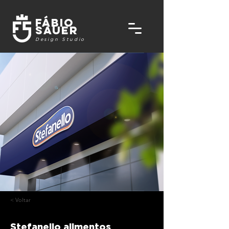
FÁbio
Sauer
Design Studio
< Voltar
Stefanello alimentos