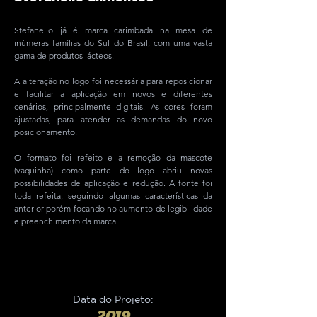
Stefanello já é marca carimbada na mesa de
inúmeras famílias do Sul do Brasil, com uma vasta
gama de produtos lácteos.
A alteração no logo foi necessária para reposicionar
e facilitar a aplicação em novos e diferentes
cenários, principalmente digitais. As cores foram
ajustadas, para atender as demandas do novo
posicionamento.
O formato foi refeito e a remoção da mascote
(vaquinha) como parte do logo abriu novas
possibilidades de aplicação e redução. A fonte foi
toda refeita, seguindo algumas características da
anterior porém focando no aumento de legibilidade
e preenchimento da marca.
Data do Projeto:
2019