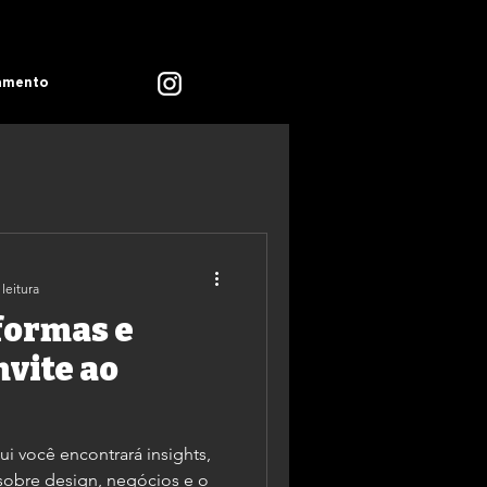
amento
leitura
 formas e
nvite ao
 você encontrará insights,
s sobre design, negócios e o