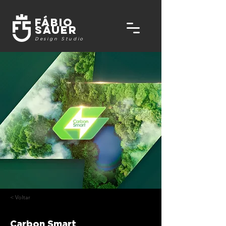
FÁbio
Sauer
Design Studio
< Voltar
Carbon Smart