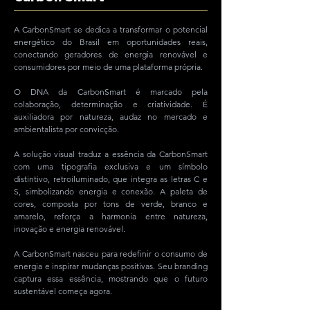
A CarbonSmart se dedica a transformar o potencial
energético do Brasil em oportunidades reais,
conectando geradores de energia renovável e
consumidores por meio de uma plataforma própria.
O DNA da CarbonSmart é marcado pela
colaboração, determinação e criatividade. É
auxiliadora por natureza, audaz no mercado e
ambientalista por convicção.
A solução visual traduz a essência da CarbonSmart
com uma tipografia exclusiva e um símbolo
distintivo, retroiluminado, que integra as letras C e
S, simbolizando energia e conexão. A paleta de
cores, composta por tons de verde, branco e
amarelo, reforça a harmonia entre natureza,
inovação e energia renovável.
A CarbonSmart nasceu para redefinir o consumo de
energia e inspirar mudanças positivas. Seu branding
captura essa essência, mostrando que o futuro
sustentável começa agora.